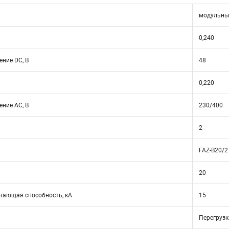
модульны
0,240
ние DC, В
48
0,220
ние АС, В
230/400
2
FAZ-B20/2
20
ающая способность, кА
15
Перегрузк