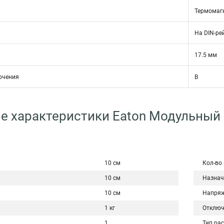
Термомаг
На DIN-ре
17.5 мм
ючения
B
е характеристики Eaton Модульный
10 см
Кол-во
10 см
Назнач
10 см
Напряж
1 кг
Отключ
1
Тип ра