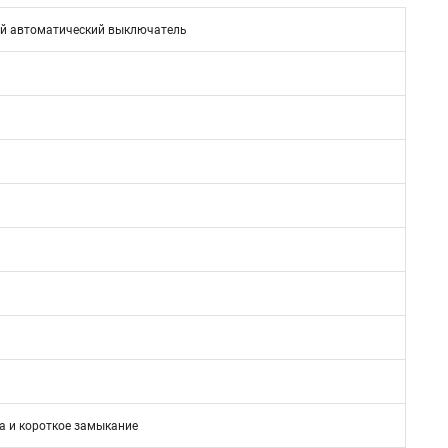
й автоматический выключатель
а и короткое замыкание