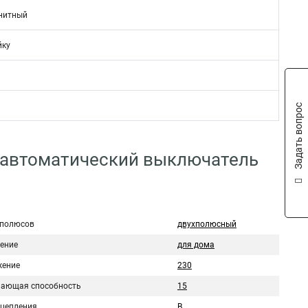
нитный
йку
Задать вопрос
 автоматический выключатель
 полюсов
двухполюсный
ение
для дома
ение
230
ающая способность
15
сцепления
B