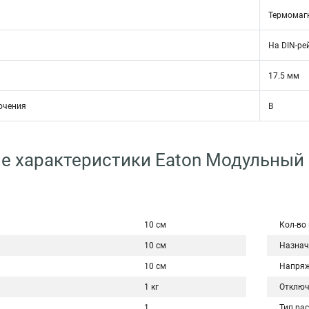
Термомаг
На DIN-ре
17.5 мм
ючения
B
е характеристики Eaton Модульный
10 см
Кол-во
10 см
Назнач
10 см
Напряж
1 кг
Отключ
1
Тип ра