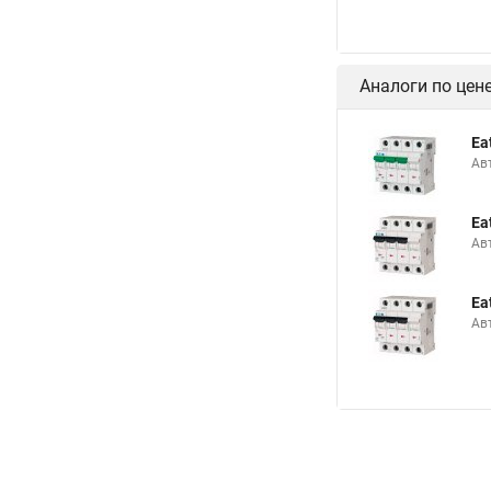
Аналоги по цен
Ea
Ав
Ea
Ав
Ea
Ав