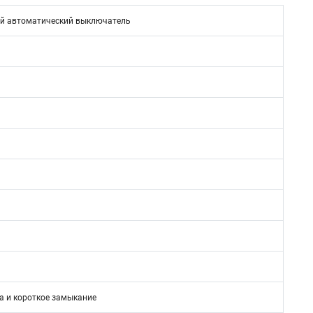
й автоматический выключатель
а и короткое замыкание