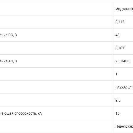
модульны
0,112
ние DC, В
48
0,107
ние АС, В
230/400
1
FAZ-B2,5/1
2.5
ающая способность, кА
15
Перегрузк