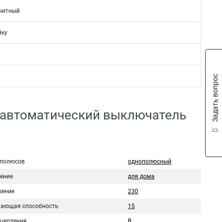
нитный
йку
Задать вопрос
 автоматический выключатель
 полюсов
однополюсный
ение
для дома
ение
230
ающая способность
15
сцепления
B