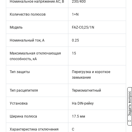
Номинальное напряжение АС, В
230/400
Количество полюсов
1+N
Модель
FAZ-C0,25/1N
Номинальный ток, А
0.25
Максимальная отключающая
15
способность, кА
Тип защиты
Перегрузка и короткое
замыкание
Тип расцепителя
Термомагнитный
Задать вопрос
Установка
На DIN-рейку
Ширина полюса
17.5 мм
Характеристика отключения
C