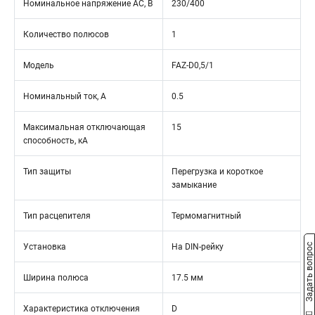
Номинальное напряжение АС, В
230/400
Количество полюсов
1
Модель
FAZ-D0,5/1
Номинальный ток, А
0.5
Максимальная отключающая
15
способность, кА
Тип защиты
Перегрузка и короткое
замыкание
Тип расцепителя
Термомагнитный
Установка
На DIN-рейку
Задать вопрос
Ширина полюса
17.5 мм
Характеристика отключения
D