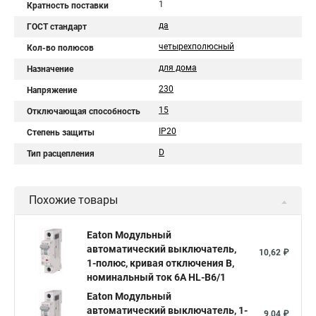
1
Кратность поставки
да
ГОСТ стандарт
четырехполюсный
Кол-во полюсов
для дома
Назначение
230
Напряжение
15
Отключающая способность
IP20
Степень защиты
D
Тип расцепления
Похожие товары
Eaton Модульный
автоматический выключатель,
10,62 ₽
1-полюс, кривая отключения B,
номинальный ток 6А HL-B6/1
Eaton Модульный
автоматический выключатель, 1-
9,04 ₽