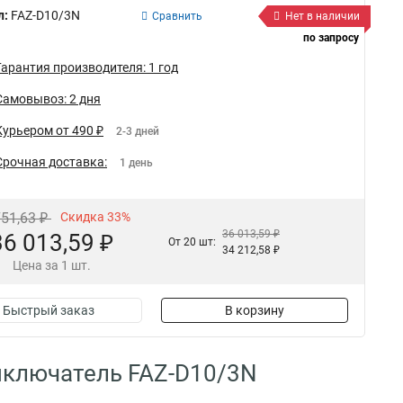
л:
FAZ-D10/3N
Сравнить
Нет в наличии
по запросу
Гарантия производителя: 1 год
Самовывоз: 2 дня
Курьером от 490 ₽
2-3 дней
Срочная доставка:
1 день
751,63 ₽
Скидка 33%
36 013,59 ₽
36 013,59 ₽
От 20 шт:
34 212,58 ₽
Цена за 1 шт.
Быстрый заказ
В корзину
ыключатель FAZ-D10/3N