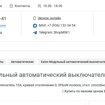
а
Контакты
10.00 - 18.00
-41
Звонок онлайн
MAX: +7 (936) 132-34-54
онок
u
Telegram: ShopMSK1
ты
Автоматические
Eaton Модульный автоматический выключател
ульный автоматический выключател
ючатель 10А, кривая отключения D, 3PlusN полюса, откл. способно
Купить по низким ценам