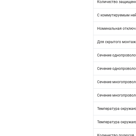
Количество защищен
С коммутируемым не
Номинальная отключа
Для скрытого монтаж
Сечение однопроволоч
Сечение однопроволоч
Сечение многопроволо
Сечение многопроволо
Температура окружающ
Температура окружающ
Количество полюсов