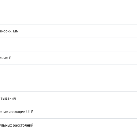
ановки, мм
ние, В
атывания
ние изоляции Ui, В
ульных расстояний