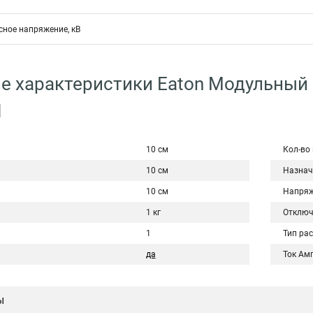
ное напряжение, кВ
е характеристики Eaton Модульный
N
10 см
Кол-во
10 см
Назнач
10 см
Напряж
1 кг
Отключ
1
Тип ра
да
Ток Ам
ы