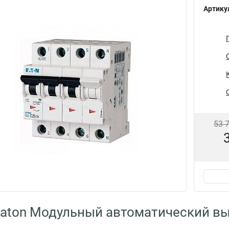
Артику
53 
Eaton Модульный автоматический в