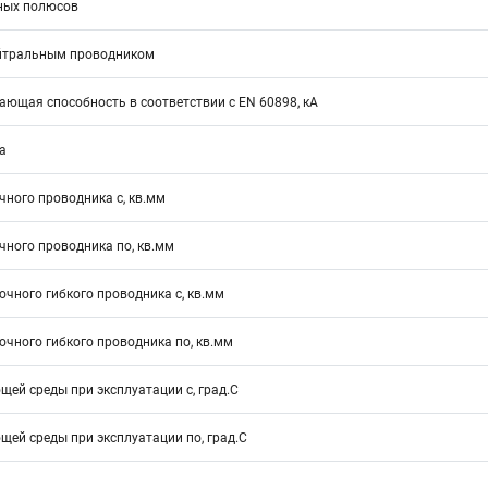
ных полюсов
йтральным проводником
ющая способность в соответствии с EN 60898, кА
а
ного проводника с, кв.мм
ного проводника по, кв.мм
чного гибкого проводника с, кв.мм
чного гибкого проводника по, кв.мм
ей среды при эксплуатации с, град.C
ей среды при эксплуатации по, град.C