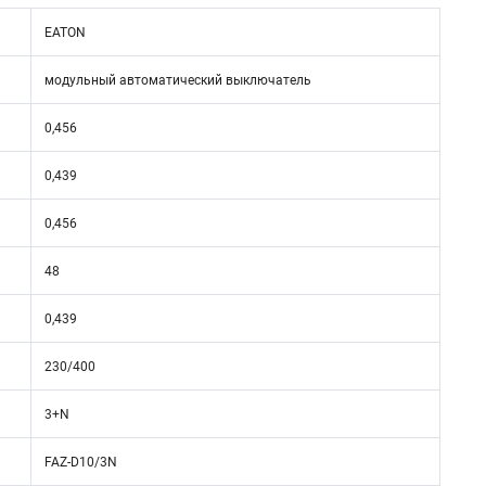
EATON
модульный автоматический выключатель
0,456
0,439
0,456
48
0,439
230/400
3+N
FAZ-D10/3N