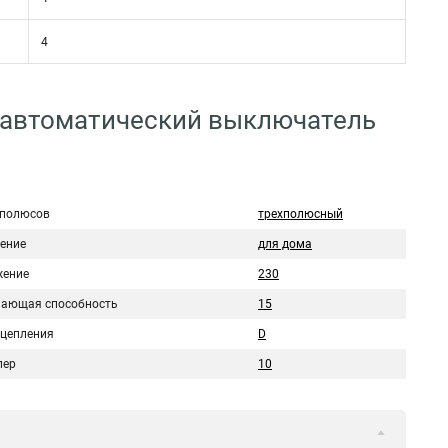
4
 автоматический выключатель
 полюсов
трехполюсный
ение
для дома
ение
230
ающая способность
15
сцепления
D
пер
10