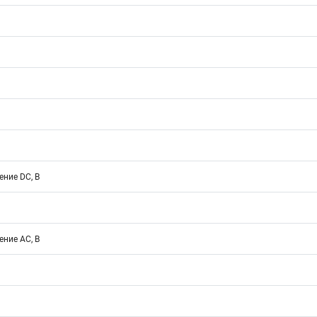
ние DC, В
ние АС, В