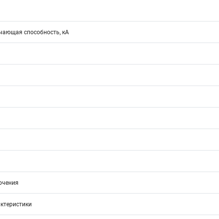
ающая способность, кА
ючения
ктеристики