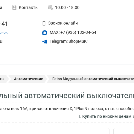
а
Контакты
10.00 - 18.00
-41
Звонок онлайн
MAX: +7 (936) 132-34-54
онок
u
Telegram: ShopMSK1
ты
Автоматические
Eaton Модульный автоматический выключател
ульный автоматический выключател
ючатель 16А, кривая отключения D, 1PlusN полюса, откл. способно
Купить по низким ценам