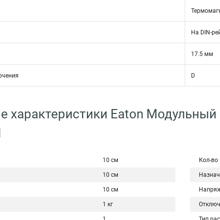
Термомаг
На DIN-ре
17.5 мм
ючения
D
е характеристики Eaton Модульный
N
10 см
Кол-во
10 см
Назнач
10 см
Напряж
1 кг
Отключ
1
Тип ра