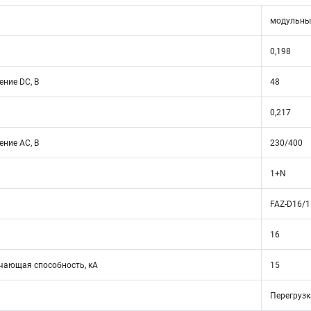
модульны
0,198
ние DC, В
48
0,217
ние АС, В
230/400
1+N
FAZ-D16/
16
ающая способность, кА
15
Перегрузк