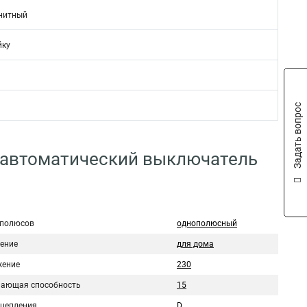
нитный
йку
Задать вопрос
 автоматический выключатель
 полюсов
однополюсный
ение
для дома
ение
230
ающая способность
15
сцепления
D