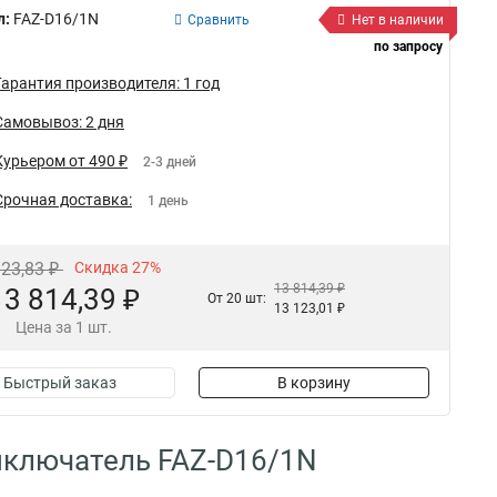
л:
FAZ-D16/1N
Сравнить
Нет в наличии
по запросу
Гарантия производителя: 1 год
Самовывоз: 2 дня
Курьером от 490 ₽
2-3 дней
Срочная доставка:
1 день
923,83 ₽
Скидка 27%
13 814,39 ₽
13 814,39 ₽
От 20 шт:
13 123,01 ₽
Цена за 1 шт.
Быстрый заказ
В корзину
ыключатель FAZ-D16/1N