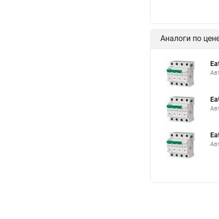
Аналоги по цен
Ea
Ав
Ea
Ав
Ea
Ав