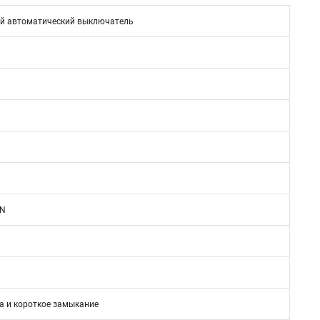
й автоматический выключатель
1N
а и короткое замыкание