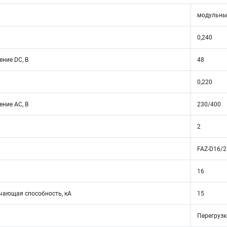
модульны
0,240
ние DC, В
48
0,220
ние АС, В
230/400
2
FAZ-D16/2
16
ающая способность, кА
15
Перегрузк