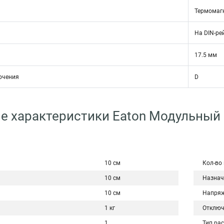
Термомаг
На DIN-ре
17.5 мм
ючения
D
е характеристики Eaton Модульный
10 см
Кол-во
10 см
Назнач
10 см
Напряж
1 кг
Отключ
1
Тип ра