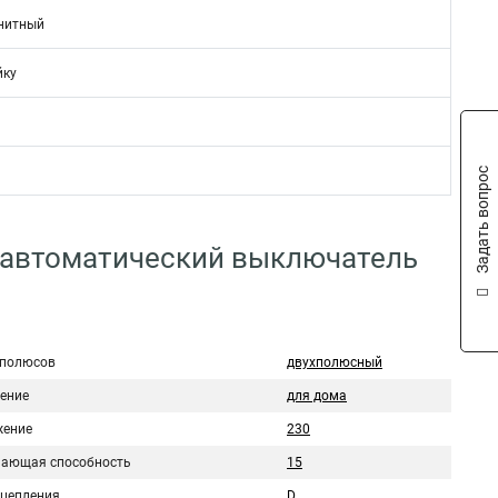
нитный
йку
Задать вопрос
 автоматический выключатель
 полюсов
двухполюсный
ение
для дома
ение
230
ающая способность
15
сцепления
D