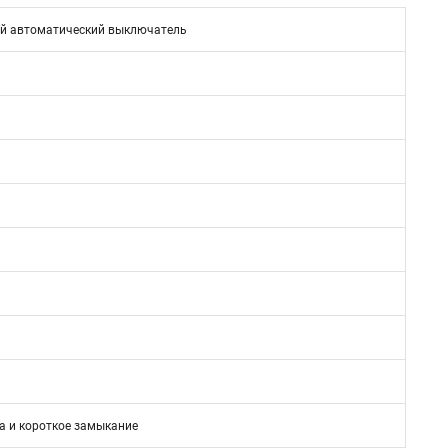
й автоматический выключатель
а и короткое замыкание