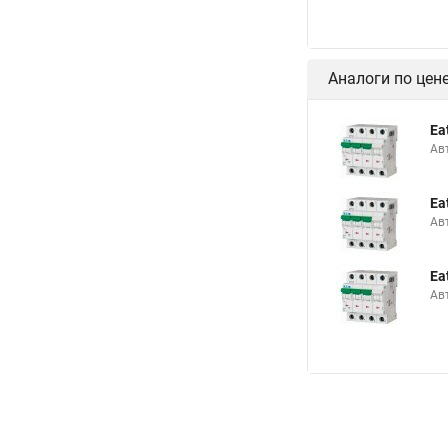
Аналоги по цен
Ea
Ав
Ea
Ав
Ea
Ав