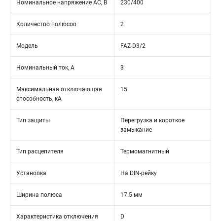
Номинальное напряжение АС, В
230/400
Количество полюсов
2
Модель
FAZ-D3/2
Номинальный ток, А
3
Максимальная отключающая
15
способность, кА
Тип защиты
Перегрузка и короткое
замыкание
Тип расцепителя
Термомагнитный
Установка
На DIN-рейку
Ширина полюса
17.5 мм
Характеристика отключения
D