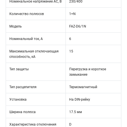
Номинальное напряжение АС, В
230/400
Количество полюсов
1+N
Модель
FAZ-D6/1N
Номинальный ток, А
6
Максимальная отключающая
15
способность, кА
Тип защиты
Перегрузка и короткое
замыкание
Тип расцепителя
Термомагнитный
Установка
На DIN-рейку
Ширина полюса
17.5 мм
Характеристика отключения
D