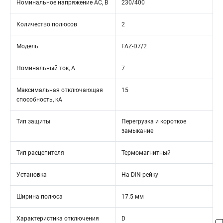
Номинальное напряжение АС, В
230/400
Количество полюсов
2
Модель
FAZ-D7/2
Номинальный ток, А
7
Максимальная отключающая
15
способность, кА
Тип защиты
Перегрузка и короткое
замыкание
Тип расцепителя
Термомагнитный
Установка
На DIN-рейку
Ширина полюса
17.5 мм
Характеристика отключения
D