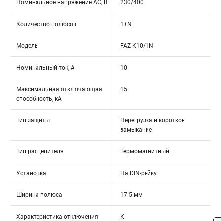
Номинальное напряжение АС, В
230/400
Количество полюсов
1+N
Модель
FAZ-K10/1N
Номинальный ток, А
10
Максимальная отключающая
15
способность, кА
Тип защиты
Перегрузка и короткое
замыкание
Тип расцепителя
Термомагнитный
Установка
На DIN-рейку
Ширина полюса
17.5 мм
Характеристика отключения
K