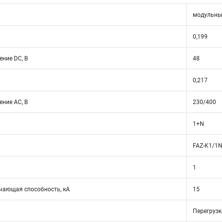
модульны
0,199
ние DC, В
48
0,217
ние АС, В
230/400
1+N
FAZ-K1/1
1
ающая способность, кА
15
Перегрузк