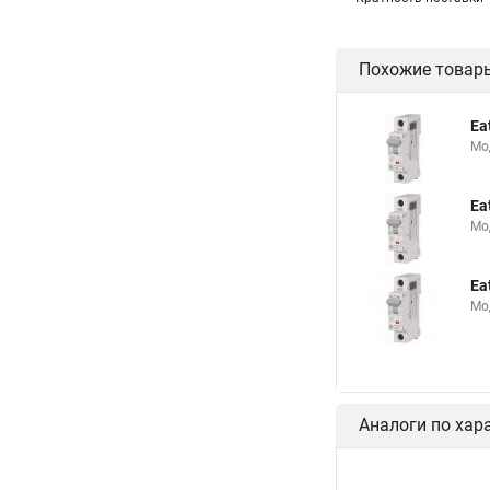
Похожие товар
Ea
Мо
Ea
Мо
Ea
Мо
Аналоги по хар