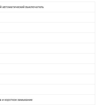
й автоматический выключатель
N
а и короткое замыкание