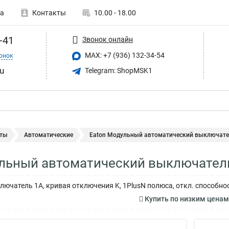
а
Контакты
10.00 - 18.00
-41
Звонок онлайн
MAX: +7 (936) 132-34-54
онок
u
Telegram: ShopMSK1
ты
Автоматические
Eaton Модульный автоматический выключатель
льный автоматический выключател
ючатель 1А, кривая отключения K, 1PlusN полюса, откл. способнос
Купить по низким цена