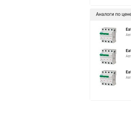
Аналоги по цен
Ea
Ав
Ea
Ав
Ea
Ав