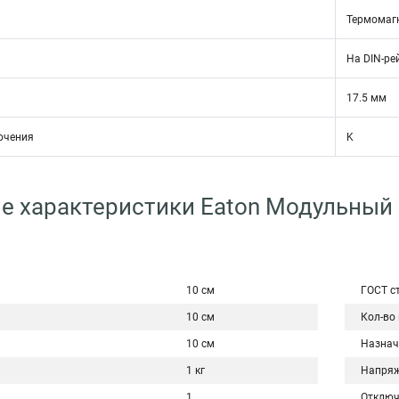
Термомаг
На DIN-ре
17.5 мм
ючения
K
е характеристики Eaton Модульный
10 см
ГОСТ с
10 см
Кол-во
10 см
Назнач
1 кг
Напряж
1
Отключ