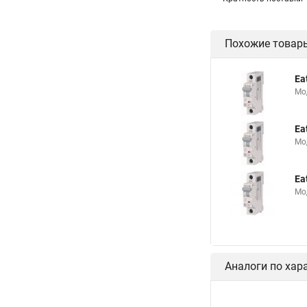
Похожие товар
Ea
Мо
Ea
Мо
Ea
Мо
Аналоги по хар