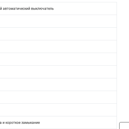
й автоматический выключатель
а и короткое замыкание