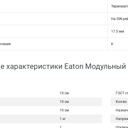
Термомаг
На DIN-ре
17.5 мм
ючения
K
е характеристики Eaton Модульный
10 см
ГОСТ с
10 см
Кол-во
10 см
Назнач
1 кг
Напряж
1
Отключ