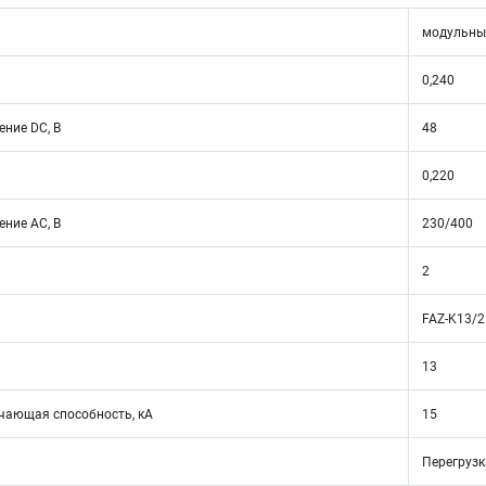
модульны
0,240
ние DC, В
48
0,220
ние АС, В
230/400
2
FAZ-K13/2
13
ающая способность, кА
15
Перегрузк