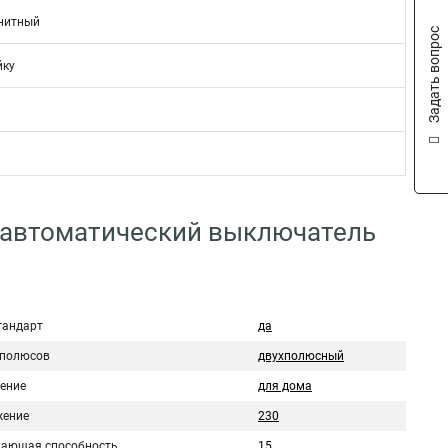
нитный
Задать вопрос
йку
 автоматический выключатель
тандарт
да
 полюсов
двухполюсный
ение
для дома
ение
230
ающая способность
15