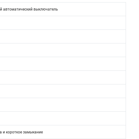
й автоматический выключатель
а и короткое замыкание