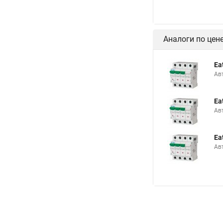
Аналоги по цен
Ea
Ав
Ea
Ав
Ea
Ав