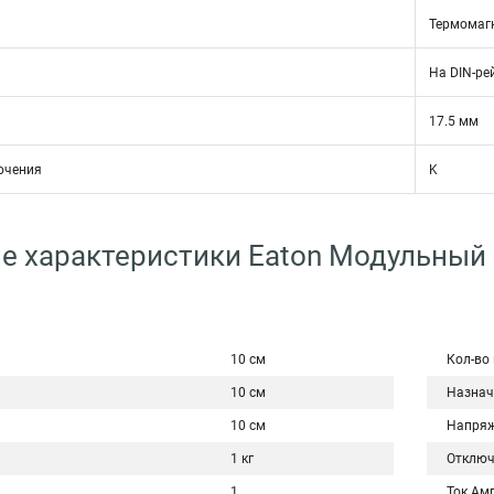
Термомаг
На DIN-ре
17.5 мм
ючения
K
е характеристики Eaton Модульный
10 см
Кол-во
10 см
Назнач
10 см
Напряж
1 кг
Отключ
1
Ток Ам