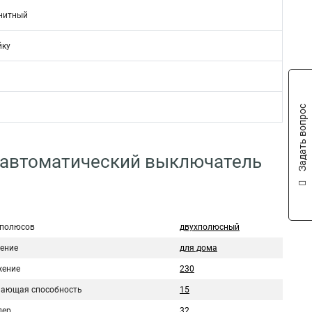
нитный
йку
Задать вопрос
 автоматический выключатель
 полюсов
двухполюсный
ение
для дома
ение
230
ающая способность
15
пер
32