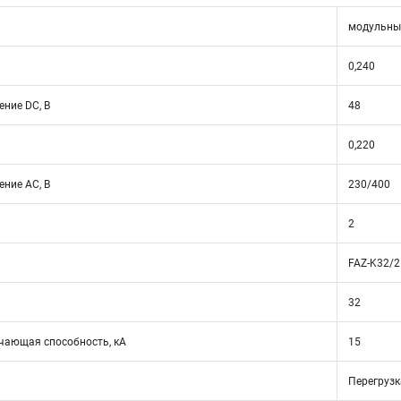
модульны
0,240
ние DC, В
48
0,220
ние АС, В
230/400
2
FAZ-K32/2
32
ающая способность, кА
15
Перегрузк