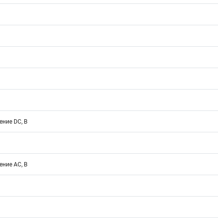
ние DC, В
ние АС, В