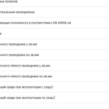
ных полюсов
йтральным проводником
ющая способность в соответствии с EN 60898, кА
а
ного проводника с, кв.мм
ного проводника по, кв.мм
чного гибкого проводника с, кв.мм
чного гибкого проводника по, кв.мм
ей среды при эксплуатации с, град.C
ей среды при эксплуатации по, град.C