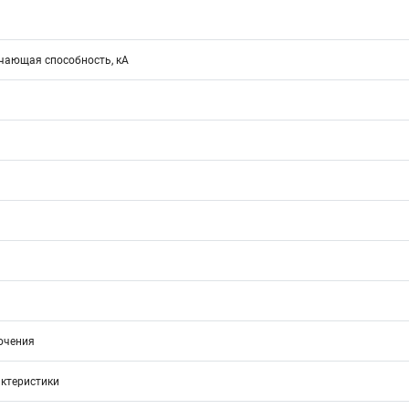
ающая способность, кА
ючения
ктеристики