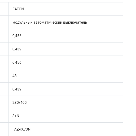
EATON
модульный автоматический выключатель
0,456
0,439
0,456
48
0,439
230/400
3+N
FAZ-K6/3N