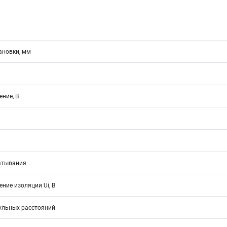
ановки, мм
ние, В
атывания
ние изоляции Ui, В
ульных расстояний