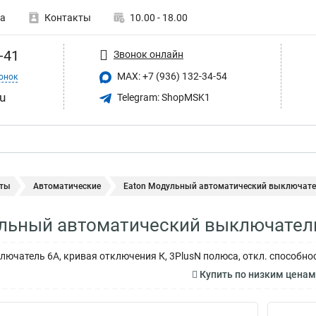
а
Контакты
10.00 - 18.00
-41
Звонок онлайн
MAX: +7 (936) 132-34-54
онок
u
Telegram: ShopMSK1
ты
Автоматические
Eaton Модульный автоматический выключатель
льный автоматический выключател
ючатель 6А, кривая отключения К, 3PlusN полюса, откл. способнос
Купить по низким цена