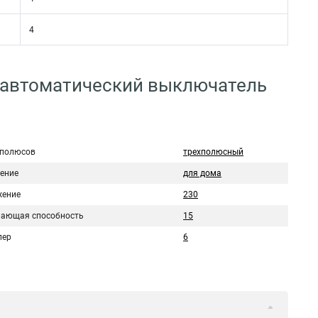
4
 автоматический выключатель
 полюсов
трехполюсный
ение
для дома
ение
230
ающая способность
15
пер
6