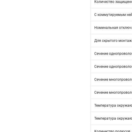
Количество защищен
С коммутируемым не
Номинальная отключа
Для скрытого монтаж
Сечение однопроволоч
Сечение однопроволоч
Сечение многопроволо
Сечение многопроволо
Температура окружающ
Температура окружающ
Количество полюсов