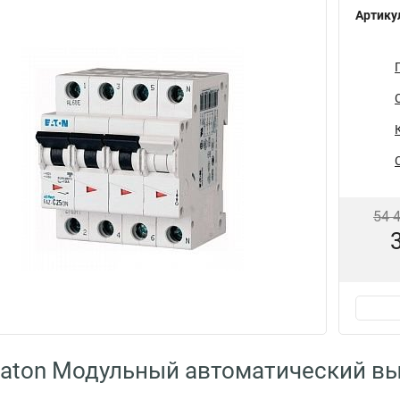
Артику
54 
aton Модульный автоматический в