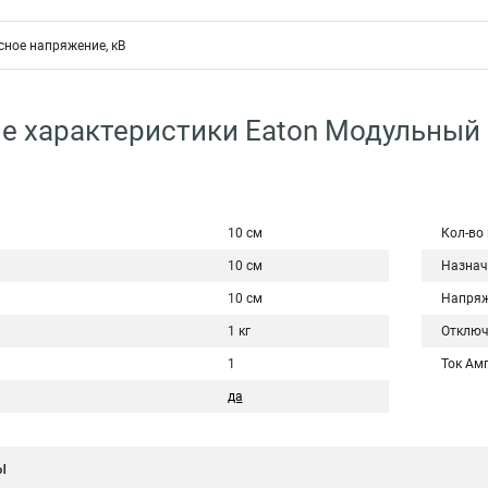
ное напряжение, кВ
е характеристики Eaton Модульный
10 см
Кол-во
10 см
Назнач
10 см
Напряж
1 кг
Отключ
1
Ток Ам
да
ы