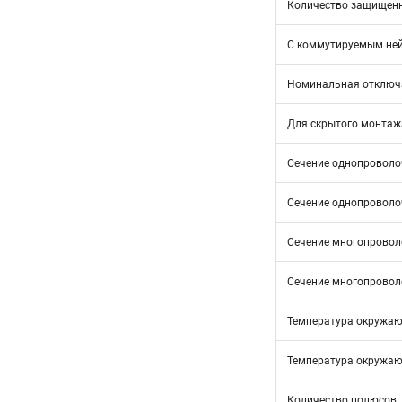
Количество защищен
С коммутируемым не
Номинальная отключа
Для скрытого монтаж
Сечение однопроволоч
Сечение однопроволоч
Сечение многопроволо
Сечение многопроволо
Температура окружающ
Температура окружающ
Количество полюсов