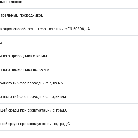
ных полюсов
йтральным проводником
ющая способность в соответствии с EN 60898, кА
а
ного проводника с, кв.мм
ного проводника по, кв.мм
чного гибкого проводника с, кв.мм
чного гибкого проводника по, кв.мм
ей среды при эксплуатации с, град.C
ей среды при эксплуатации по, град.C