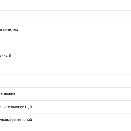
ановки, мм
ние, В
атывания
ние изоляции Ui, В
ульных расстояний