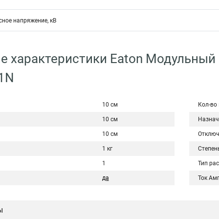
ное напряжение, кВ
е характеристики Eaton Модульный
/1N
10 см
Кол-во
10 см
Назнач
10 см
Отключ
1 кг
Степен
1
Тип ра
да
Ток Ам
ы