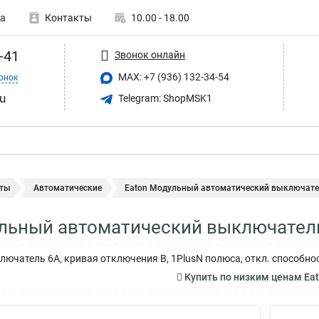
а
Контакты
10.00 - 18.00
-41
Звонок онлайн
MAX: +7 (936) 132-34-54
онок
u
Telegram: ShopMSK1
ты
Автоматические
Eaton Модульный автоматический выключател
льный автоматический выключател
ючатель 6А, кривая отключения В, 1PlusN полюса, откл. способнос
Купить по низким ценам Ea