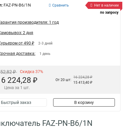
л:
FAZ-PN-B6/1N
Сравнить
Нет в наличии
по запросу
Гарантия производителя: 1 год
Самовывоз: 2 дня
Курьером от 490 ₽
2-3 дней
Срочная доставка:
1 день
752,82 ₽
Скидка 37%
16 224,28 ₽
16 224,28 ₽
От 20 шт:
15 413,40 ₽
Цена за 1 шт.
Быстрый заказ
В корзину
ыключатель FAZ-PN-B6/1N