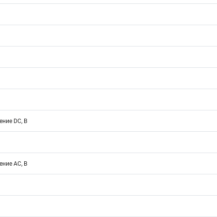
ние DC, В
ние АС, В