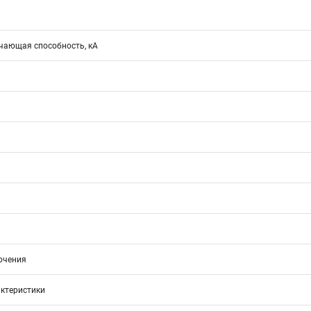
ающая способность, кА
ючения
ктеристики