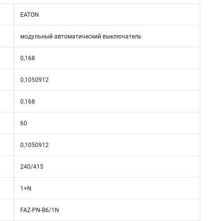
EATON
модульный автоматический выключатель
0,168
0,1050912
0,168
60
0,1050912
240/415
1+N
FAZ-PN-B6/1N