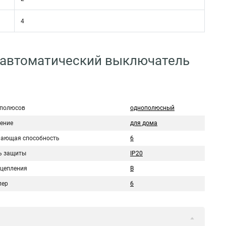
4
 автоматический выключатель
 полюсов
однополюсный
ение
для дома
ающая способность
6
ь защиты
IP20
сцепления
B
пер
6