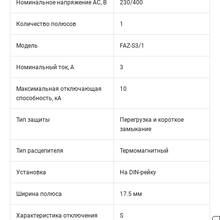
Номинальное напряжение АС, В
230/400
Количество полюсов
1
Модель
FAZ-S3/1
Номинальный ток, А
3
Максимальная отключающая
10
способность, кА
Тип защиты
Перегрузка и короткое
замыкание
Тип расцепителя
Термомагнитный
Установка
На DIN-рейку
Ширина полюса
17.5 мм
Характеристика отключения
S