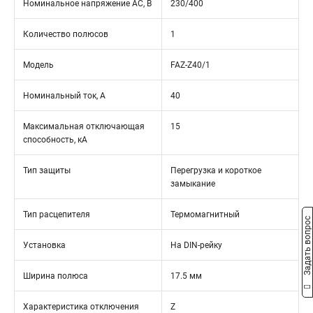
Номинальное напряжение АС, В
230/400
Количество полюсов
1
Модель
FAZ-Z40/1
Номинальный ток, А
40
Максимальная отключающая
15
способность, кА
Тип защиты
Перегрузка и короткое
замыкание
Тип расцепителя
Термомагнитный
Задать вопрос
Установка
На DIN-рейку
Ширина полюса
17.5 мм
Характеристика отключения
Z