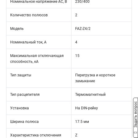
Номинальное напряжение АС, В
230/400
Количество полюсов
2
Модель
FAZ-Z4/2
Номинальный ток, А
4
Максимальная отключающая
15
способность, кА
Тип защиты
Перегрузка и короткое
замыкание
Тип расцепителя
Термомагнитный
Задать вопрос
Установка
На DIN-рейку
Ширина полюса
17.5 мм
Характеристика отключения
Z