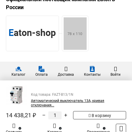
России
Каталог
Оплата
Доставка
Контакты
Войти
Код товара: FAZT-B13/1N
Автоматический выключатель 13А, кривая
отключения...
14 438,21 ₽
–
+
В корзину
0
0
1