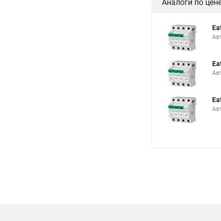
Аналоги по цен
Ea
Ав
Ea
Ав
Ea
Ав