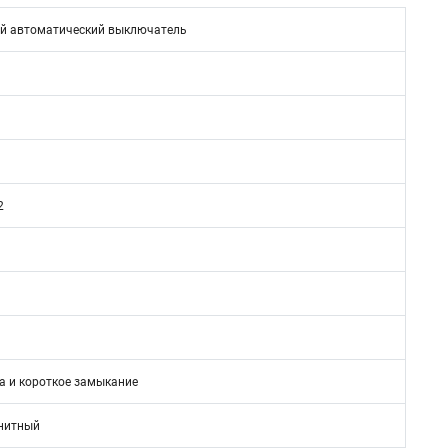
й автоматический выключатель
2
а и короткое замыкание
нитный