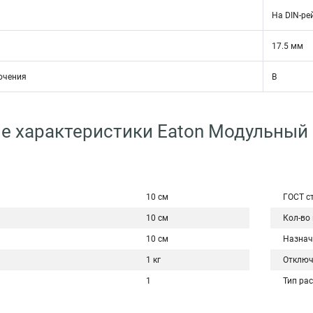
На DIN-ре
17.5 мм
ючения
B
е характеристики Eaton Модульный
10 см
ГОСТ с
10 см
Кол-во
10 см
Назнач
1 кг
Отключ
1
Тип ра