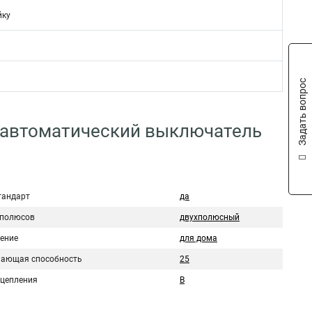
йку
Задать вопрос
 автоматический выключатель
тандарт
да
 полюсов
двухполюсный
ение
для дома
ающая способность
25
сцепления
B