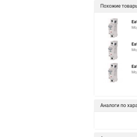
Похожие товар
Ea
Мо
Ea
Мо
Ea
Мо
Аналоги по хар