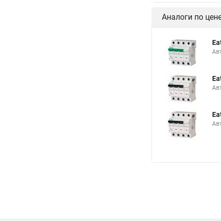
Аналоги по цен
Ea
Ав
Ea
Ав
Ea
Ав