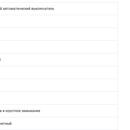
й автоматический выключатель
1
а и короткое замыкание
нитный