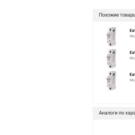
Похожие товар
Ea
Мо
Ea
Мо
Ea
Мо
Аналоги по хар