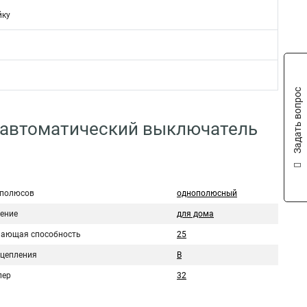
йку
Задать вопрос
 автоматический выключатель
 полюсов
однополюсный
ение
для дома
ающая способность
25
сцепления
B
пер
32