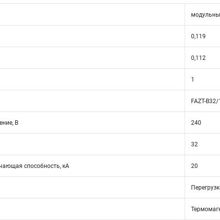
модульны
0,119
0,112
1
FAZT-B32/
ние, В
240
32
ающая способность, кА
20
Перегрузк
Термомаг