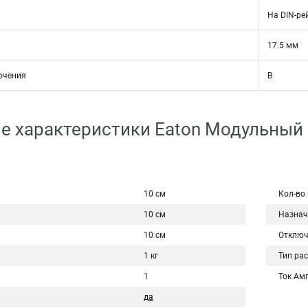
На DIN-ре
17.5 мм
ючения
B
е характеристики Eaton Модульный
10 см
Кол-во
10 см
Назнач
10 см
Отключ
1 кг
Тип ра
1
Ток Ам
да