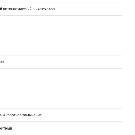
й автоматический выключатель
1N
а и короткое замыкание
нитный