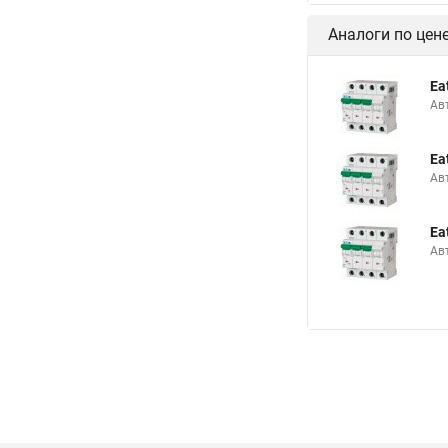
Аналоги по цен
Ea
Ав
Ea
Ав
Ea
Ав