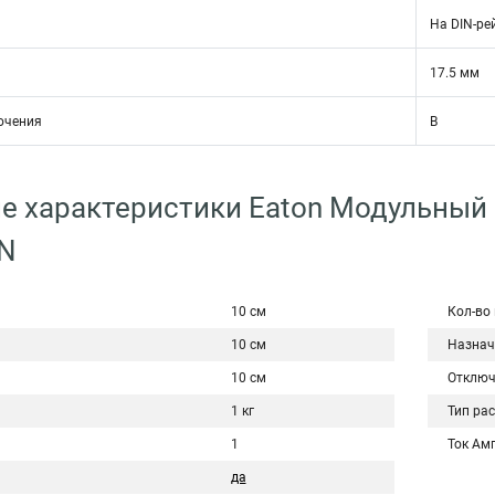
На DIN-ре
17.5 мм
ючения
B
е характеристики Eaton Модульный
1N
10 см
Кол-во
10 см
Назнач
10 см
Отключ
1 кг
Тип ра
1
Ток Ам
да