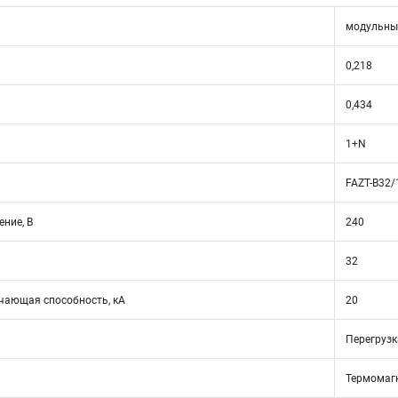
модульны
0,218
0,434
1+N
FAZT-B32/
ние, В
240
32
ающая способность, кА
20
Перегрузк
Термомаг