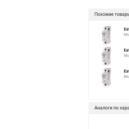
Похожие товар
Ea
Мо
Ea
Мо
Ea
Мо
Аналоги по хар