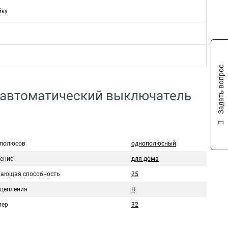
йку
Задать вопрос
 автоматический выключатель
 полюсов
однополюсный
ение
для дома
ающая способность
25
сцепления
B
пер
32