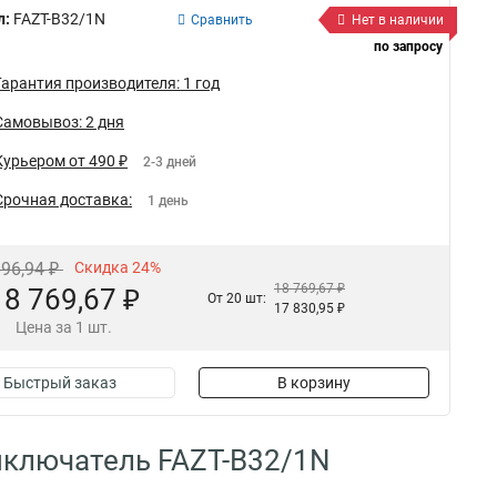
л:
FAZT-B32/1N
Сравнить
Нет в наличии
по запросу
Гарантия производителя: 1 год
Самовывоз: 2 дня
Курьером от 490 ₽
2-3 дней
Срочная доставка:
1 день
696,94 ₽
Скидка 24%
18 769,67 ₽
18 769,67 ₽
От 20 шт:
17 830,95 ₽
Цена за 1 шт.
Быстрый заказ
В корзину
ыключатель FAZT-B32/1N