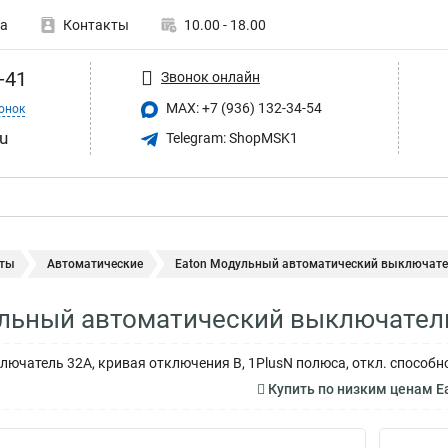
а
Контакты
10.00 - 18.00
-41
Звонок онлайн
MAX: +7 (936) 132-34-54
онок
u
Telegram: ShopMSK1
ты
Автоматические
Eaton Модульный автоматический выключатель
льный автоматический выключател
ючатель 32А, кривая отключения B, 1PlusN полюса, откл. способн
Купить по низким ценам 