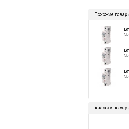
Похожие товар
Ea
Мо
Ea
Мо
Ea
Мо
Аналоги по хар