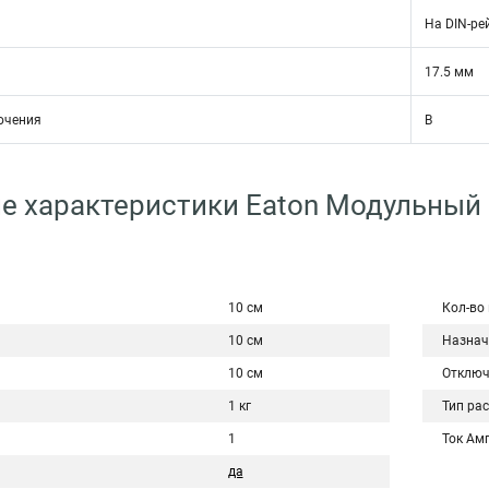
На DIN-ре
17.5 мм
ючения
B
е характеристики Eaton Модульный
10 см
Кол-во
10 см
Назнач
10 см
Отключ
1 кг
Тип ра
1
Ток Ам
да