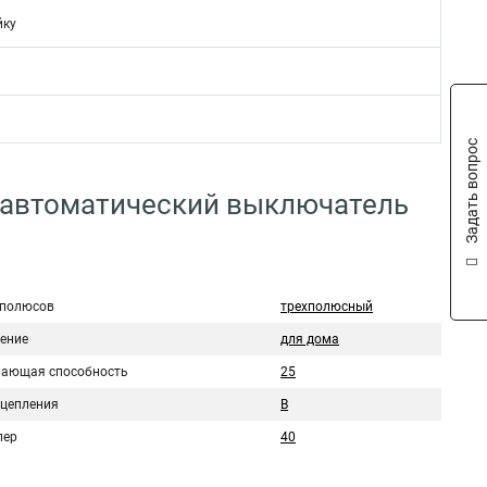
йку
Задать вопрос
 автоматический выключатель
 полюсов
трехполюсный
ение
для дома
ающая способность
25
сцепления
B
пер
40