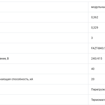
модульны
0,362
0,329
3
FAZT-B40/
ние, В
240/415
40
ающая способность, кА
20
Перегрузк
Термомаг