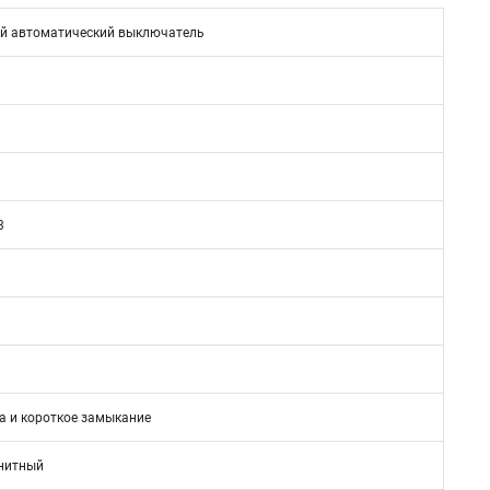
й автоматический выключатель
3
а и короткое замыкание
нитный