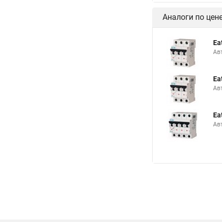
Аналоги по цен
Ea
Ав
Ea
Ав
Ea
Ав