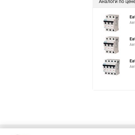
Аналоги по цен
Ea
Ав
Ea
Ав
Ea
Ав