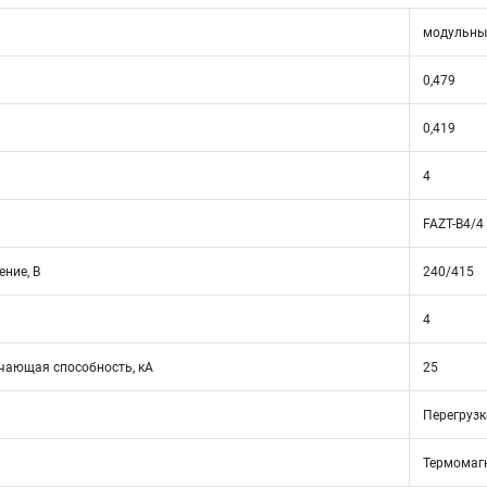
модульны
0,479
0,419
4
FAZT-B4/4
ние, В
240/415
4
ающая способность, кА
25
Перегрузк
Термомаг