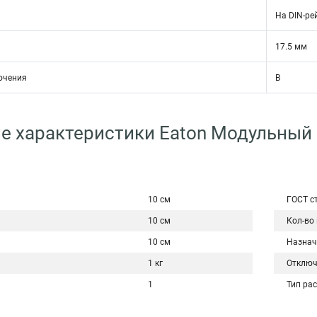
На DIN-ре
17.5 мм
ючения
B
е характеристики Eaton Модульный
10 см
ГОСТ с
10 см
Кол-во
10 см
Назнач
1 кг
Отключ
1
Тип ра