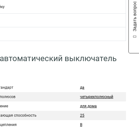
Задать вопрос
йку
 автоматический выключатель
тандарт
да
 полюсов
четырехполюсный
ение
для дома
ающая способность
25
сцепления
B