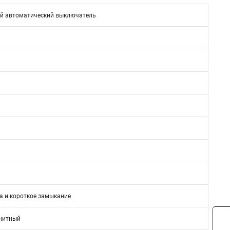
й автоматический выключатель
а и короткое замыкание
нитный