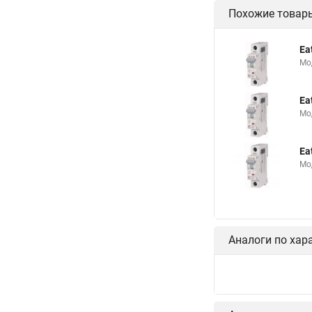
Похожие товар
Ea
Мо
Ea
Мо
Ea
Мо
Аналоги по хар