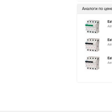
Аналоги по цен
Ea
Ав
Ea
Ав
Ea
Ав