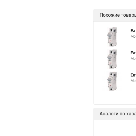
Похожие товар
Ea
Мо
Ea
Мо
Ea
Мо
Аналоги по хар