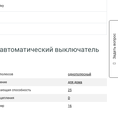
йку
Задать вопрос
 автоматический выключатель
 полюсов
однополюсный
ение
для дома
ающая способность
25
сцепления
D
пер
16