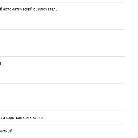
й автоматический выключатель
1
а и короткое замыкание
нитный