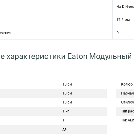
На DIN-ре
17.5 мм
ючения
D
е характеристики Eaton Модульный
10 см
Кол-во
10 см
Назнач
10 см
Отключ
1 кг
Тип ра
1
Ток Ам
да