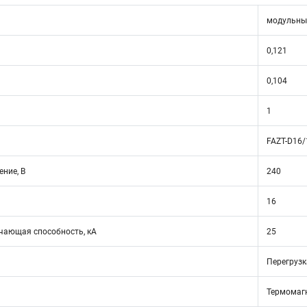
модульны
0,121
0,104
1
FAZT-D16/
ние, В
240
16
ающая способность, кА
25
Перегрузк
Термомаг