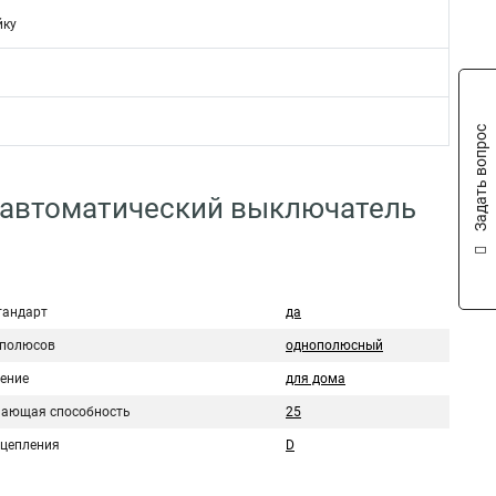
йку
Задать вопрос
 автоматический выключатель
тандарт
да
 полюсов
однополюсный
ение
для дома
ающая способность
25
сцепления
D