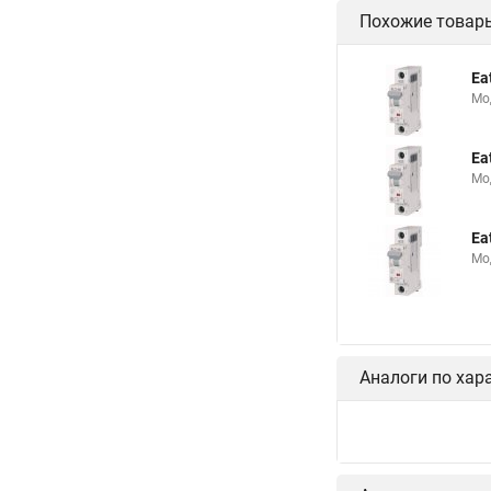
Похожие товар
Ea
Мо
Ea
Мо
Ea
Мо
Аналоги по хар