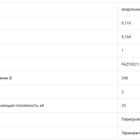
модульны
0,116
0,104
1
FAZT-D2/1
ние, В
240
2
ающая способность, кА
25
Перегрузк
Термомаг