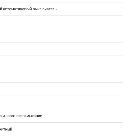
й автоматический выключатель
а и короткое замыкание
нитный