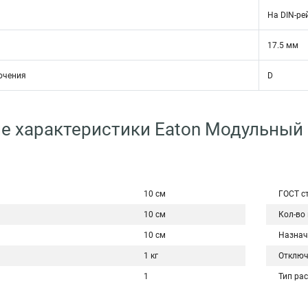
На DIN-ре
17.5 мм
ючения
D
е характеристики Eaton Модульный
10 см
ГОСТ с
10 см
Кол-во
10 см
Назнач
1 кг
Отключ
1
Тип ра