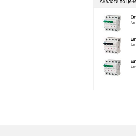
Аналоги по цен
Ea
Ав
Ea
Ав
Ea
Ав