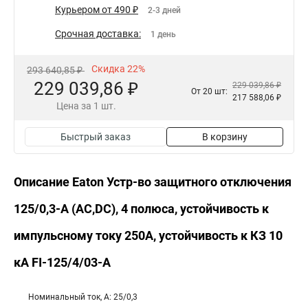
Курьером от 490 ₽
2-3 дней
Срочная доставка:
1 день
Скидка 22%
293 640,85 ₽
229 039,86 ₽
229 039,86 ₽
От 20 шт:
217 588,06 ₽
Цена за 1 шт.
Быстрый заказ
В корзину
Описание Eaton Устр-во защитного отключения
125/0,3-А (AC,DC), 4 полюса, устойчивость к
импульсному току 250А, устойчивость к КЗ 10
кА FI-125/4/03-A
Номинальный ток, А: 25/0,3