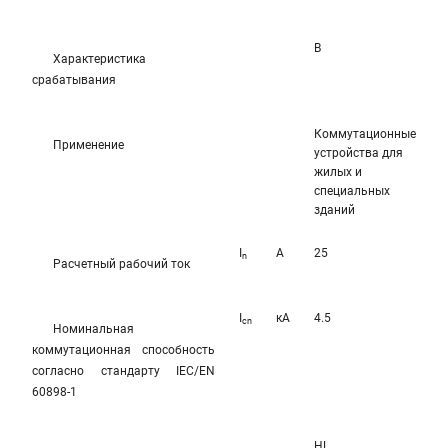
B
Характеристика
срабатывания
Коммутационные
Применение
устройства для
жилых и
специальных
зданий
I
A
25
n
Расчетный рабочий ток
I
кА
4.5
cn
Номинальная
коммутационная способность
согласно стандарту IEC/EN
60898-1
HL