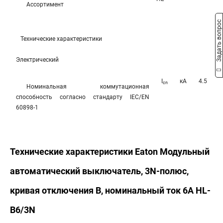
Ассортимент
Задать вопрос
Технические характеристики
Электрический
I
кА
4.5
cn
Номинальная коммутационная
способность согласно стандарту IEC/EN
60898-1
Технические характеристики Eaton Модульный
автоматический выключатель, 3N-полюс,
кривая отключения B, номинальный ток 6А HL-
B6/3N