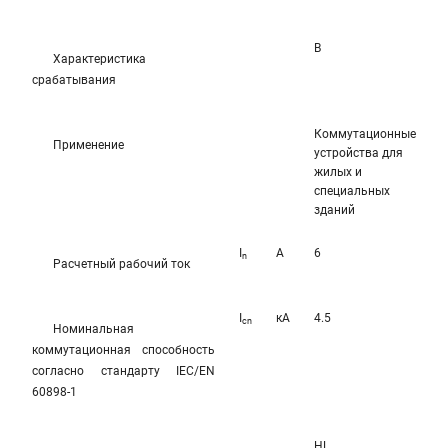
B
Характеристика
срабатывания
Коммутационные
Применение
устройства для
жилых и
специальных
зданий
I
A
6
n
Расчетный рабочий ток
I
кА
4.5
cn
Номинальная
коммутационная способность
согласно стандарту IEC/EN
60898-1
HL