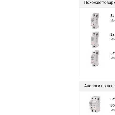
Похожие товар
Ea
Мо
Ea
Мо
Ea
Мо
Аналоги по цен
Ea
B5
Мо