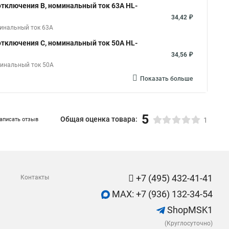
тключения B, номинальный ток 63А HL-
34,42 ₽
минальный ток 63А
тключения C, номинальный ток 50А HL-
34,56 ₽
минальный ток 50А
Показать больше
5
Общая оценка товара:
аписать отзыв
1
+7 (495) 432-41-41
Контакты
MAX: +7 (936) 132-34-54
ShopMSK1
(Круглосуточно)