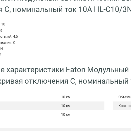
 C, номинальный ток 10А HL-C10/3
 10
R
ь, кА: 4,5
ывания: C
+N
3
е характеристики Eaton Модульный
кривая отключения C, номинальный 
10 см
Объемн
10 см
Кратно
10 см