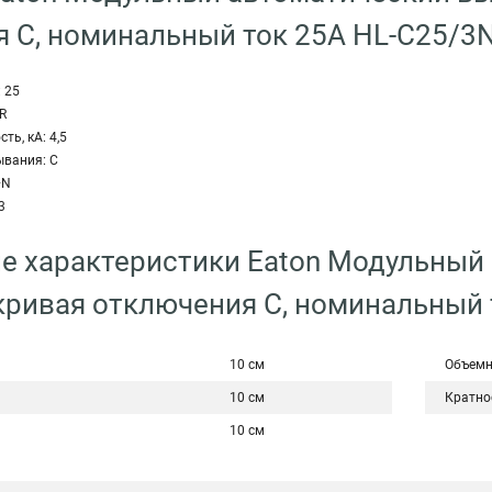
 C, номинальный ток 25А HL-C25/3
 25
R
ь, кА: 4,5
ывания: C
+N
3
е характеристики Eaton Модульный
кривая отключения C, номинальный 
10 см
Объемн
10 см
Кратно
10 см