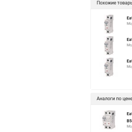
Похожие товар
Ea
Мо
Ea
Мо
Ea
Мо
Аналоги по цен
Ea
B5
Мо