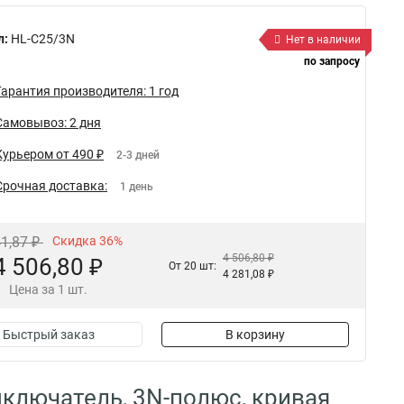
л:
HL-C25/3N
Нет в наличии
по запросу
Гарантия производителя: 1 год
Самовывоз: 2 дня
Курьером от 490 ₽
2-3 дней
Срочная доставка:
1 день
41,87 ₽
Скидка 36%
4 506,80 ₽
4 506,80 ₽
От 20 шт:
4 281,08 ₽
Цена за 1 шт.
Быстрый заказ
В корзину
ключатель, 3N-полюс, кривая