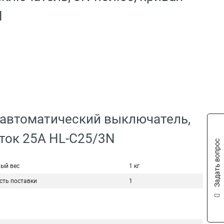
N
 автоматический выключатель,
ток 25А HL-C25/3N
Задать вопрос
ый вес
1 кг
сть поставки
1