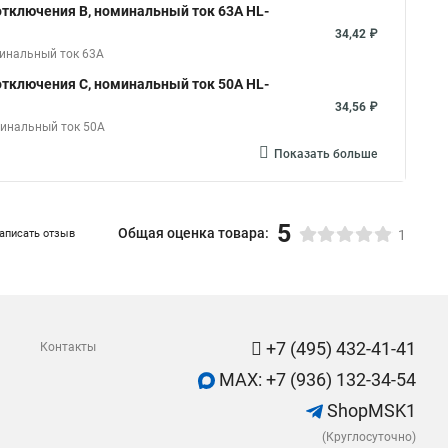
тключения B, номинальный ток 63А HL-
34,42 ₽
минальный ток 63А
тключения C, номинальный ток 50А HL-
34,56 ₽
минальный ток 50А
Показать больше
5
Общая оценка товара:
аписать отзыв
1
+7 (495) 432-41-41
Контакты
MAX: +7 (936) 132-34-54
ShopMSK1
(Круглосуточно)