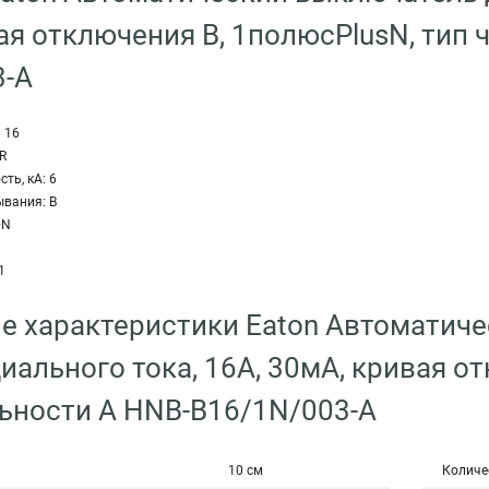
ая отключения B, 1полюсPlusN, тип 
3-A
 16
R
ть, кА: 6
ывания: B
+N
1
е характеристики Eaton Автоматич
ального тока, 16A, 30мА, кривая от
ьности A HNB-B16/1N/003-A
10 см
Количе