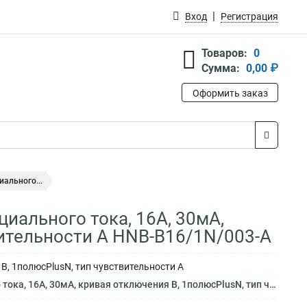
Вход
Регистрация
Товаров:
0
Сумма:
0,00 ₽
Оформить заказ
ального...
ального тока, 16A, 30мА,
вительности A HNB-B16/1N/003-A
, 1полюсPlusN, тип чувствительности A
я отключения B, 1полюсPlusN, тип чувствительности A HNB-B16/1N/003-A