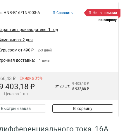
л:
HNB-B16/1N/003-A
Сравнить
Нет в наличии
по запросу
Гарантия производителя: 1 год
Самовывоз: 2 дня
Курьером от 490 ₽
2-3 дней
Срочная доставка:
1 день
466,43 ₽
Скидка 35%
9 403,18 ₽
9 403,18 ₽
От 20 шт:
8 932,88 ₽
Цена за 1 шт.
Быстрый заказ
В корзину
дифференциального тока, 16A,