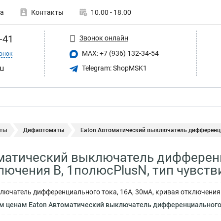
а
Контакты
10.00 - 18.00
-41
Звонок онлайн
MAX: +7 (936) 132-34-54
онок
u
Telegram: ShopMSK1
ты
Дифавтоматы
Eaton Автоматический выключатель дифференци
матический выключатель дифференци
лючения B, 1полюсPlusN, тип чувст
ючатель дифференциального тока, 16A, 30мА, кривая отключения B
нам Eaton Автоматический выключатель дифференциального тока, 16A, 30мА, крива