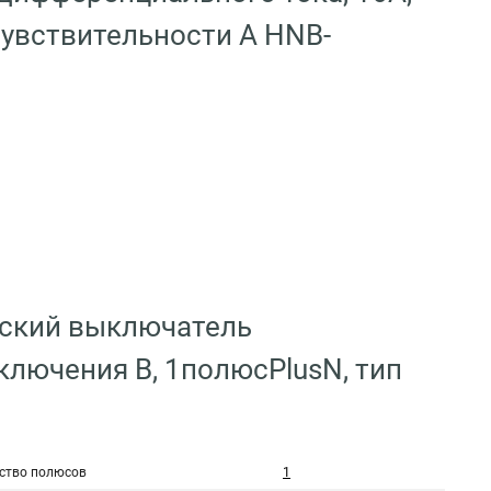
чувствительности A HNB-
еский выключатель
ключения B, 1полюсPlusN, тип
ство полюсов
1