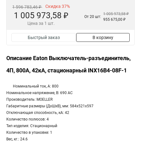
Скидка 37%
1 596 783,46 ₽
1 005 973,58 ₽
1 005 973,58 ₽
От 20 шт:
955 675,00 ₽
Цена за 1 шт.
Быстрый заказ
В корзину
Описание Eaton Выключатель-разъединитель,
4П, 800А, 42кА, стационарный INX16B4-08F-1
Номинальный ток, А: 800
Номинальное напряжение, В: 690 AC
Производитель: MOELLER
Габаритные размеры (ДхШхВ), мм: 584x521x597
Отключающая способность, кА: 42
Количество полюсов: 4
Тип изделия: Стационарный
Количество в упаковке: 1
Вес, кг.: 24.6