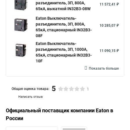
разъединитель, 3П, 800А,
11 572,41 ₽
65кА, выкатной IN32B3-08W
Eaton Выключатель-
разъединитель, 3П, 800А,
10 285,07 ₽
65кА, стационарный IN32B3-
08F
Eaton Выключатель-
разъединитель, 3П, 1000А,
11 090,15 ₽
65кА, стационарный IN32B3-
10F
Показать больше
5
Общая оценка товара:
1
Написать отзыв
Официальный поставщик компании
Eaton
в
России