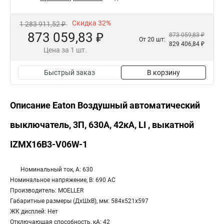
Скидка 32%
1 283 911,52 ₽
873 059,83 ₽
873 059,83 ₽
От 20 шт:
829 406,84 ₽
Цена за 1 шт.
Быстрый заказ
В корзину
Описание Eaton Воздушный автоматический
выключатель, 3П, 630А, 42кА, LI , выкатной
IZMX16B3-V06W-1
Номинальный ток, А: 630
Номинальное напряжение, В: 690 AC
Производитель: MOELLER
Габаритные размеры (ДхШхВ), мм: 584x521x597
ЖК дисплей: Нет
Отключающая способность, кА: 42