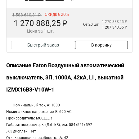
Скидка 20%
1 588 610,31 ₽
1 270 888,25 ₽
1 270 888,25 ₽
От 20 шт:
1 207 343,55 ₽
Цена за 1 шт.
Быстрый заказ
В корзину
Описание Eaton Воздушный автоматический
выключатель, 3П, 1000А, 42кА, LI , выкатной
IZMX16B3-V10W-1
Номинальный ток, А: 1000
Номинальное напряжение, В: 690 AC
Производитель: MOELLER
Габаритные размеры (ДхШхВ), мм: 584x521x597
ЖК дисплей: Нет
Отключающая способность, кА: 42