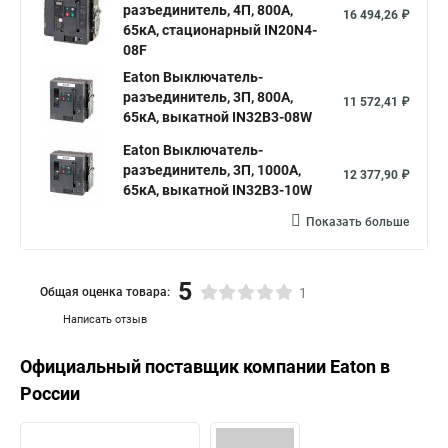
разъединитель, 4П, 800А,
16 494,26 ₽
65кА, стационарный IN20N4-
08F
Eaton Выключатель-
разъединитель, 3П, 800А,
11 572,41 ₽
65кА, выкатной IN32B3-08W
Eaton Выключатель-
разъединитель, 3П, 1000А,
12 377,90 ₽
65кА, выкатной IN32B3-10W
Показать больше
5
Общая оценка товара:
1
Написать отзыв
Официальный поставщик компании
Eaton
в
России