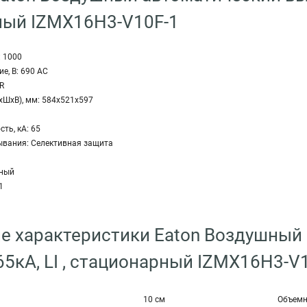
ный IZMX16H3-V10F-1
: 1000
, В: 690 AC
R
хШхВ), мм: 584x521x597
ть, кА: 65
ывания: Селективная защита
рный
1
е характеристики Eaton Воздушный
 65кА, LI , стационарный IZMX16H3-V
10 см
Объемн