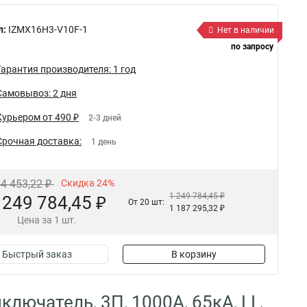
л:
IZMX16H3-V10F-1
Нет в наличии
по запросу
Гарантия производителя: 1 год
Самовывоз: 2 дня
Курьером от 490 ₽
2-3 дней
Срочная доставка:
1 день
44 453,22 ₽
Скидка 24%
1 249 784,45 ₽
 249 784,45 ₽
От 20 шт:
1 187 295,32 ₽
Цена за 1 шт.
Быстрый заказ
В корзину
ючатель, 3П, 1000А, 65кА, LI ,