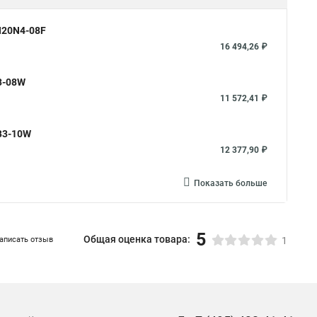
N20N4-08F
16 494,26 ₽
3-08W
11 572,41 ₽
B3-10W
12 377,90 ₽
Показать больше
5
Общая оценка товара:
аписать отзыв
1