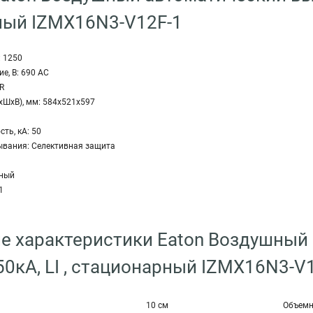
ный IZMX16N3-V12F-1
: 1250
, В: 690 AC
R
хШхВ), мм: 584x521x597
ть, кА: 50
ывания: Селективная защита
рный
1
е характеристики Eaton Воздушный
 50кА, LI , стационарный IZMX16N3-V
10 см
Объемн