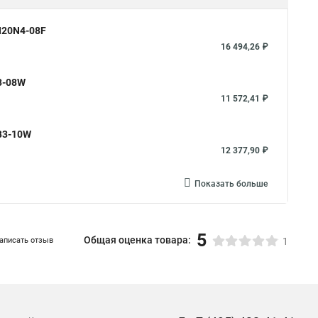
N20N4-08F
16 494,26 ₽
3-08W
11 572,41 ₽
B3-10W
12 377,90 ₽
Показать больше
5
Общая оценка товара:
аписать отзыв
1