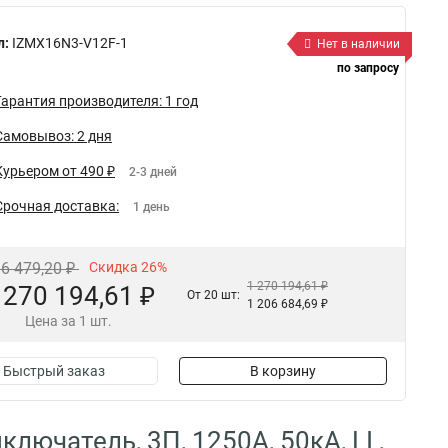
л:
IZMX16N3-V12F-1
Нет в наличии
по запросу
Гарантия производителя: 1 год
Самовывоз: 2 дня
Курьером от 490 ₽
2-3 дней
Срочная доставка:
1 день
16 479,20 ₽
Скидка 26%
1 270 194,61 ₽
 270 194,61 ₽
От 20 шт:
1 206 684,69 ₽
Цена за 1 шт.
Быстрый заказ
В корзину
ючатель, 3П, 1250А, 50кА, LI ,