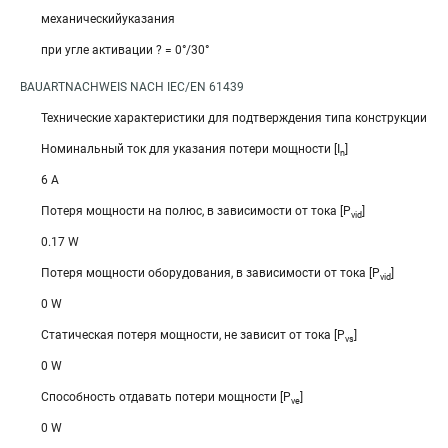
механическийуказания
при угле активации ? = 0°/30°
BAUARTNACHWEIS NACH IEC/EN 61439
Технические характеристики для подтверждения типа конструкции
Номинальный ток для указания потери мощности [I
]
n
6 A
Потеря мощности на полюс, в зависимости от тока [P
]
vid
0.17 W
Потеря мощности оборудования, в зависимости от тока [P
]
vid
0 W
Статическая потеря мощности, не зависит от тока [P
]
vs
0 W
Способность отдавать потери мощности [P
]
ve
0 W