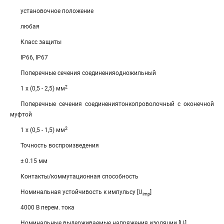
установочное положение
любая
Класс защиты
IP66, IP67
Поперечные сечения соединенияодножильный
2
1 x (0,5 - 2,5) мм
Поперечные сечения соединениятонкопроволочный с оконечной
муфтой
2
1 x (0,5 - 1,5) мм
Точность воспроизведения
± 0.15 мм
Контакты/коммутационная способность
Номинальная устойчивость к импульсу [U
]
imp
4000 В перем. тока
Номинальные выдерживаемые напряжения изоляции [U
]