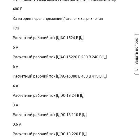
i
400 В
Категория перенапряжения / степень загрязнения
III/3
Расчетный рабочий ток [I
]AC-1524 В [I
]
e
e
Задать вопрос
6 A
Расчетный рабочий ток [I
]AC-15220 В 230 В 240 В [I
]
e
e
6 A
Расчетный рабочий ток [I
]AC-15380 В 400 В 415 В [I
]
e
e
4 A
Расчетный рабочий ток [I
]DC-13 24 В [I
]
e
e
3 A
Расчетный рабочий ток [I
]DC-13 110 В [I
]
e
e
0.6 A
Расчетный рабочий ток [I
]DC-13 220 В [I
]
e
e