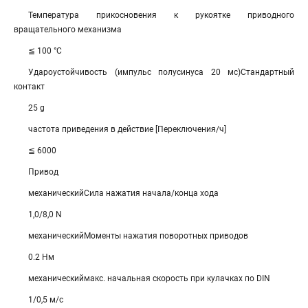
Температура прикосновения к рукоятке приводного
вращательного механизма
≦ 100 °C
Удароустойчивость (импульс полусинуса 20 мс)Стандартный
контакт
25 g
частота приведения в действие [Переключения/ч]
≦ 6000
Привод
механическийСила нажатия начала/конца хода
1,0/8,0 N
механическийМоменты нажатия поворотных приводов
0.2 Нм
механическиймакс. начальная скорость при кулачках по DIN
1/0,5 м/с