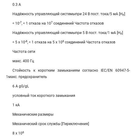
0.3 A
Надёжность управляющей системыпри 24 В пост. тока/5 мА [H
]
F
-7
7
< 10
, < 1 отказа на 10
соединений Частота отказов
Надёжность управляющей системыпри 5 В пост. тока/1 мА [H
]
F
-6
6
< 5 x 10
, < 1 отказа на 5 x 10
соединений Частота отказов
Частота сети
макс. 400 Гц
Стойкость к коротким замыканиям согласно IEC/EN 60947-5-
1макс. предохранитель
6 A gG/gL
условный ток короткого замыкания
1 кА
Механические размеры
Механический срок службы [Переключения]
6
8 x 10