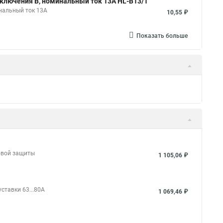
ключения B, номинальный ток 13А HL-B13/1
нальный ток 13А
10,55 ₽
Показать больше
ловой защиты
1 105,06 ₽
ставки 63...80А
1 069,46 ₽