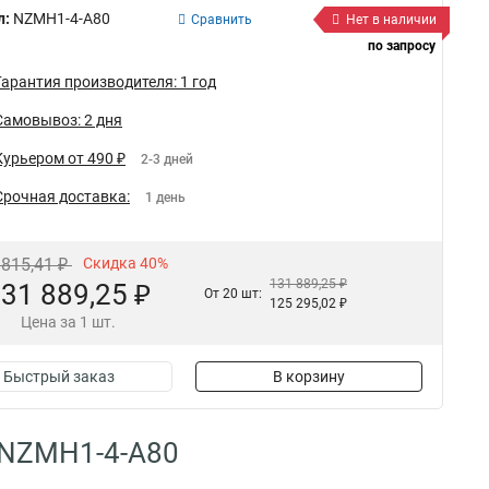
л:
NZMH1-4-A80
Сравнить
Нет в наличии
по запросу
Гарантия производителя: 1 год
Самовывоз: 2 дня
Курьером от 490 ₽
2-3 дней
Срочная доставка:
1 день
 815,41 ₽
Скидка 40%
131 889,25 ₽
31 889,25 ₽
От 20 шт:
125 295,02 ₽
Цена за 1 шт.
Быстрый заказ
В корзину
 NZMH1-4-A80