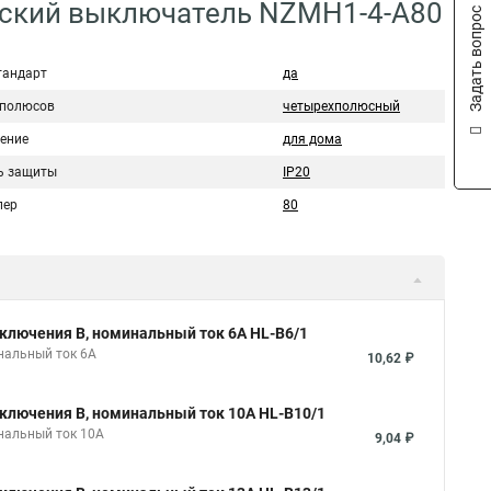
еский выключатель NZMH1-4-A80
Задать вопрос
тандарт
да
 полюсов
четырехполюсный
ение
для дома
ь защиты
IP20
пер
80
ключения B, номинальный ток 6А HL-B6/1
нальный ток 6А
10,62 ₽
ключения B, номинальный ток 10А HL-B10/1
нальный ток 10А
9,04 ₽