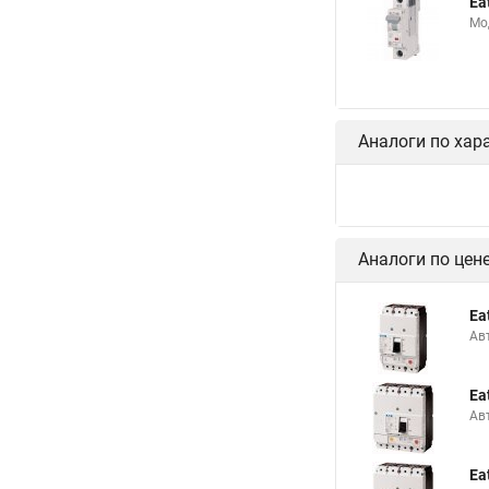
Ea
Мо
Аналоги по хар
Аналоги по цен
Ea
Ав
Ea
Ав
Ea