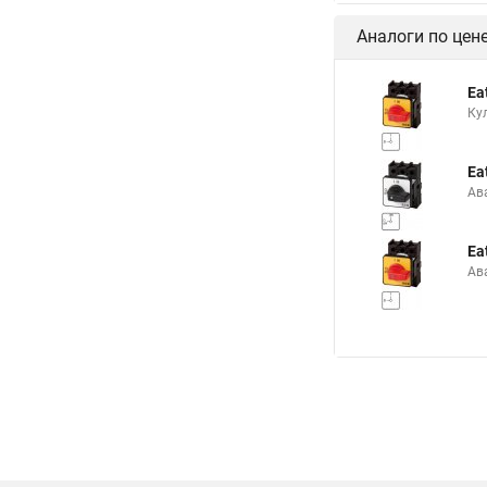
Аналоги по цен
Ea
Ку
Ea
Ав
Ea
Ав