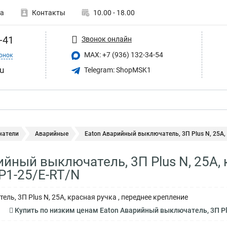
а
Контакты
10.00 - 18.00
-41
Звонок онлайн
MAX: +7 (936) 132-34-54
онок
u
Telegram: ShopMSK1
атели
Аварийные
Eaton Аварийный выключатель, 3П Plus N, 25А, 
ийный выключатель, 3П Plus N, 25А, 
P1-25/E-RT/N
ь, 3П Plus N, 25А, красная ручка , переднее крепление
Купить по низким ценам Eaton Аварийный выключатель, 3П Plu