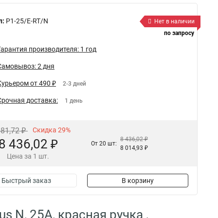
л:
P1-25/E-RT/N
Нет в наличии
по запросу
Гарантия производителя: 1 год
Самовывоз: 2 дня
Курьером от 490 ₽
2-3 дней
Срочная доставка:
1 день
881,72 ₽
Скидка 29%
8 436,02 ₽
8 436,02 ₽
От 20 шт:
8 014,93 ₽
Цена за 1 шт.
Быстрый заказ
В корзину
 N, 25А, красная ручка ,