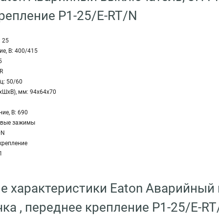
репление P1-25/E-RT/N
 25
е, В: 400/415
5
R
ц: 50/60
ШхВ), мм: 94x64x70
е, В: 690
овые зажимы
+N
крепление
1
е характеристики Eaton Аварийный в
чка , переднее крепление P1-25/E-RT