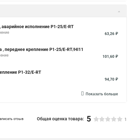
, аварийное исполнение P1-25/E-RT
нение
63,26 ₽
а , переднее крепление P1-25/E-RT/HI11
ление
101,60 ₽
репление P1-32/E-RT
94,70 ₽
Показать больше
5
Общая оценка товара:
аписать отзыв
1