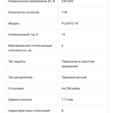
Номинальное напряжение АС, В
230/400
Количество полюсов
1+N
Модель
PL6-B10/1N
Номинальный ток, А
10
Максимальная отключающая
6
способность, кА
Тип защиты
Перегрузка и короткое
замыкание
Тип расцепителя
Термомагнитный
Установка
На DIN-рейку
Ширина полюса
17.5 мм
Характеристика отключения
B