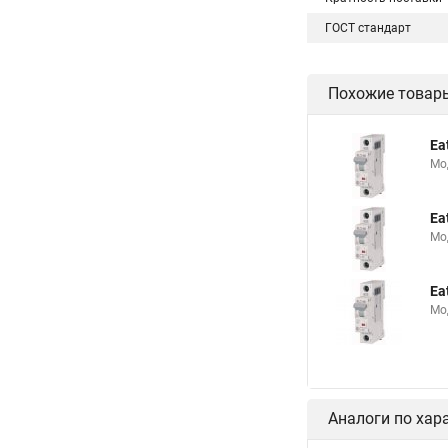
ГОСТ стандарт
Похожие товар
Ea
Мо
Ea
Мо
Ea
Мо
Аналоги по хар