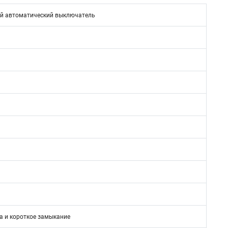
й автоматический выключатель
а и короткое замыкание