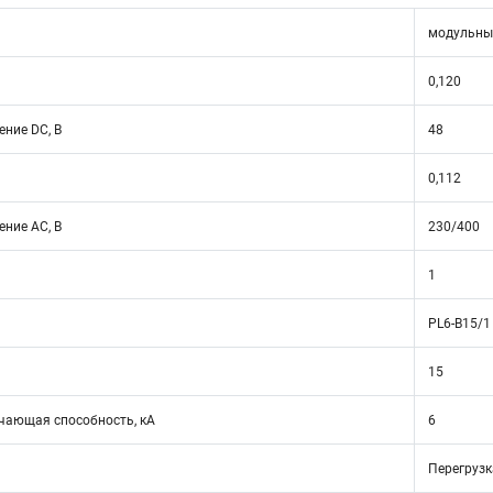
модульны
0,120
ние DC, В
48
0,112
ние АС, В
230/400
1
PL6-B15/1
15
ающая способность, кА
6
Перегрузк