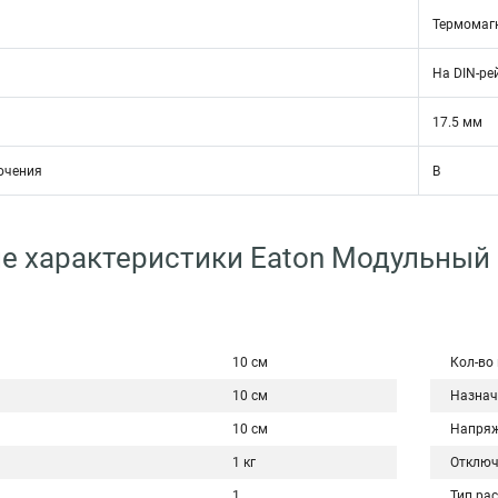
Термомаг
На DIN-ре
17.5 мм
ючения
B
е характеристики Eaton Модульный
10 см
Кол-во
10 см
Назнач
10 см
Напряж
1 кг
Отключ
1
Тип ра