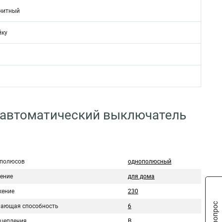
нитный
йку
 автоматический выключатель
 полюсов
однополюсный
ение
для дома
ение
230
ающая способность
6
сцепления
B