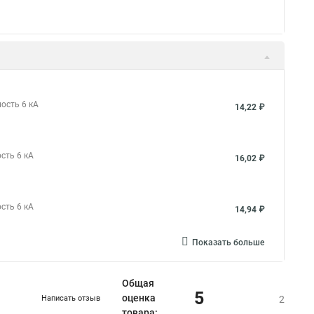
ость 6 кА
14,22 ₽
сть 6 кА
16,02 ₽
сть 6 кА
14,94 ₽
Показать больше
Общая
5
оценка
Написать отзыв
2
товара: