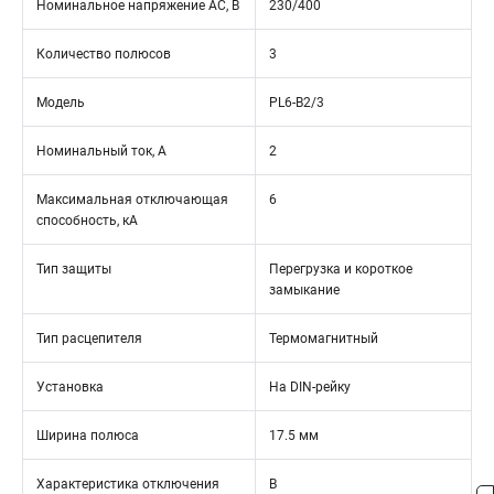
Номинальное напряжение АС, В
230/400
Количество полюсов
3
Модель
PL6-B2/3
Номинальный ток, А
2
Максимальная отключающая
6
способность, кА
Тип защиты
Перегрузка и короткое
замыкание
Тип расцепителя
Термомагнитный
Установка
На DIN-рейку
Ширина полюса
17.5 мм
Характеристика отключения
B