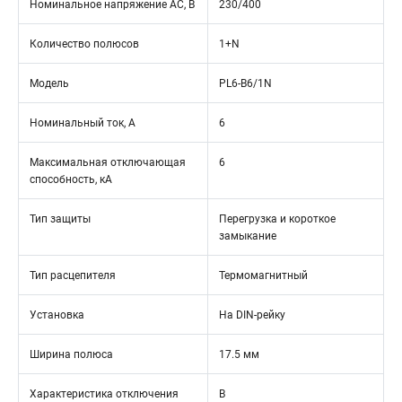
Номинальное напряжение АС, В
230/400
Количество полюсов
1+N
Модель
PL6-B6/1N
Номинальный ток, А
6
Максимальная отключающая
6
способность, кА
Тип защиты
Перегрузка и короткое
замыкание
Тип расцепителя
Термомагнитный
Установка
На DIN-рейку
Ширина полюса
17.5 мм
Характеристика отключения
B