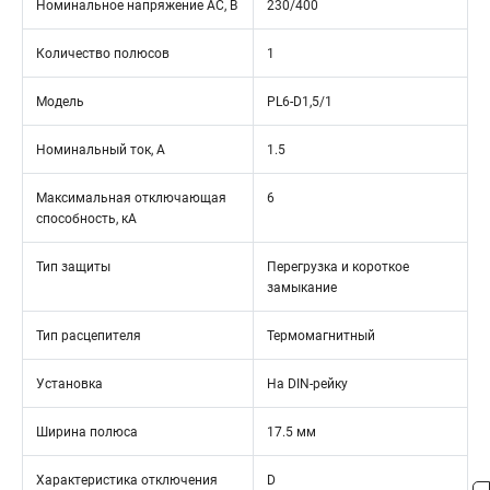
Номинальное напряжение АС, В
230/400
Количество полюсов
1
Модель
PL6-D1,5/1
Номинальный ток, А
1.5
Максимальная отключающая
6
способность, кА
Тип защиты
Перегрузка и короткое
замыкание
Тип расцепителя
Термомагнитный
Установка
На DIN-рейку
Ширина полюса
17.5 мм
Характеристика отключения
D