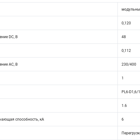
модульны
0,120
ние DC, В
48
0,112
ние АС, В
230/400
1
PL6-D1,6/
1.6
ающая способность, кА
6
Перегрузк