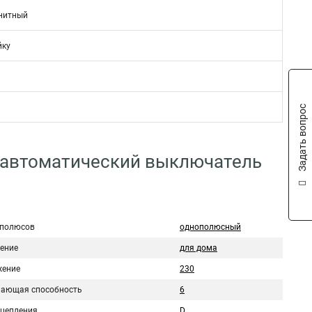
нитный
йку
Задать вопрос
 автоматический выключатель
 полюсов
однополюсный
ение
для дома
ение
230
ающая способность
6
сцепления
D