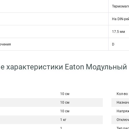
Термомаг
На DIN-ре
17.5 мм
ючения
D
е характеристики Eaton Модульный
10 см
Кол-во
10 см
Назнач
10 см
Напряж
1 кг
Отключ
1
Тип ра