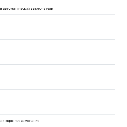
й автоматический выключатель
1
а и короткое замыкание