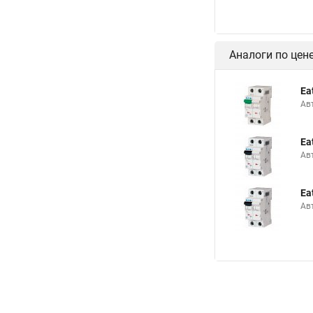
Аналоги по цен
Ea
Ав
Ea
Ав
Ea
Ав