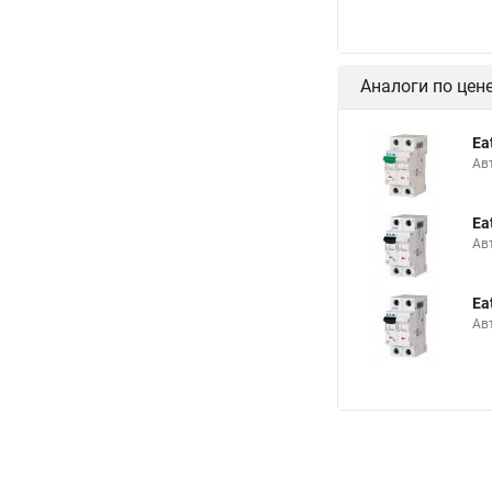
Аналоги по цен
Ea
Ав
Ea
Ав
Ea
Ав