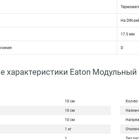
Термомаг
На DIN-ре
17.5 мм
ючения
D
е характеристики Eaton Модульный
10 см
Кол-во
10 см
Назнач
10 см
Напряж
1 кг
Отключ
1
Тип ра