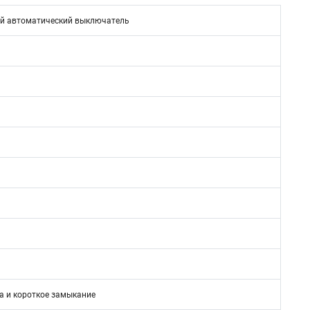
й автоматический выключатель
а и короткое замыкание