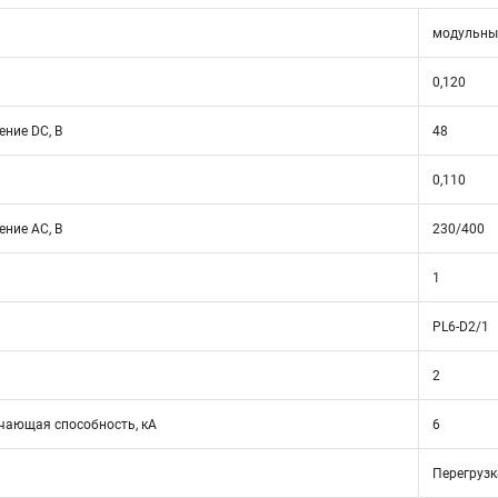
модульны
0,120
ние DC, В
48
0,110
ние АС, В
230/400
1
PL6-D2/1
2
ающая способность, кА
6
Перегрузк