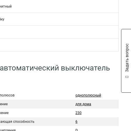
нитный
йку
Задать вопрос
 автоматический выключатель
 полюсов
однополюсный
ение
для дома
ение
230
ающая способность
6
сцепления
D