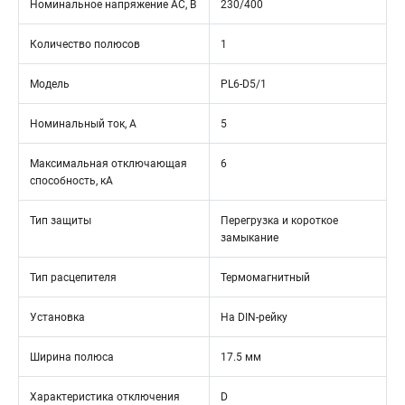
Номинальное напряжение АС, В
230/400
Количество полюсов
1
Модель
PL6-D5/1
Номинальный ток, А
5
Максимальная отключающая
6
способность, кА
Тип защиты
Перегрузка и короткое
замыкание
Тип расцепителя
Термомагнитный
Установка
На DIN-рейку
Ширина полюса
17.5 мм
Характеристика отключения
D